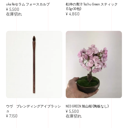
uka Reセラム フォースカルプ
杜仲の青汁 Tochu Green スティック
（1.5g×30包）
¥
5,500
在庫切れ
¥
4,860
ウヴ ブレンディングアイブラッシ
NEO GREEN 旭山桜（陶板なし）
ュ
¥
5,500
¥
7,150
在庫切れ