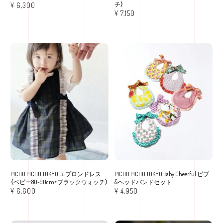
チ）
¥
6,300
¥
7,150
PICHU PICHU TOKYO エプロンドレス
PICHU PICHU TOKYO Baby Cheerful ビブ
（ベビー80~90cm・ブラックウォッチ）
&ヘッドバンドセット
¥
6,600
¥
4,950