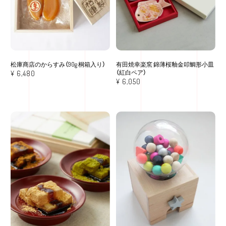
松庫商店のからすみ（90g 桐箱入り）
有田焼幸楽窯 錦薄桜釉金叩鯛形小皿
（紅白ペア）
¥
6,480
¥
6,050