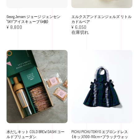
Georg Jensen ジョージ ジェンセン
エルクスアンドエンジェルズ リトル
"SKY"アイスキューブ（4個）
カドルベア
¥
8,800
¥
6,050
在庫切れ
水だしキット COLD BREW DASHI コー
PICHU PICHU TOKYO エプロンドレス
ルドブリューダシ
（キッズ100~110cm・ブラックウォッ