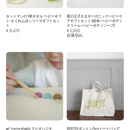
ホットマンの”1秒タオル”ベビーギフ
星の王子さまオーガニックベビーケ
ト-かくれんぼシリーズギフトセッ
アギフトセット（絵本・ベビーボディ
ト
クリーム・ベビーボディソープ）
¥
8,470
¥
5,500
在庫切れ
gg* mame ohagiki マメオハジキ
BONTON ボントンParisトートバッグ