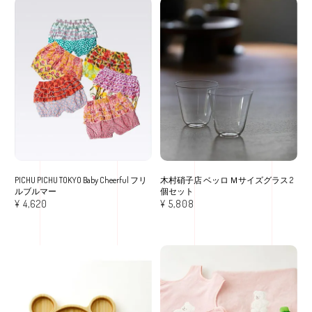
PICHU PICHU TOKYO Baby Cheerful フリ
木村硝子店 ベッロ Ｍサイズグラス 2
ルブルマー
個セット
¥
4,620
¥
5,808