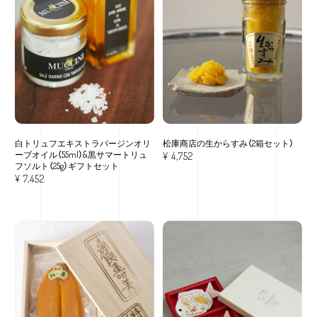
白トリュフエキストラバージンオリ
松庫商店の生からすみ（2箱セット）
ーブオイル（55ml）&黒サマートリュ
¥
4,752
フソルト（25g）ギフトセット
¥
7,452