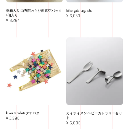
桐箱入り 由布院わらび餅真空パック
kiko+ gatcha gatcha
4個入り
¥
6,050
¥
6,264
kiko+ tanabataタナバタ
カイボイスン ベビーカトラリーセッ
ト
¥
5,390
¥
6,600