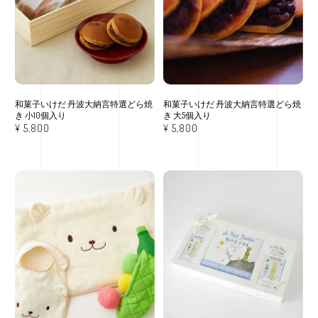
和菓子いけだ 丹波大納言特選どら焼
和菓子いけだ 丹波大納言特選どら焼
き 小10個入り
き 大5個入り
¥
5,800
¥
5,800