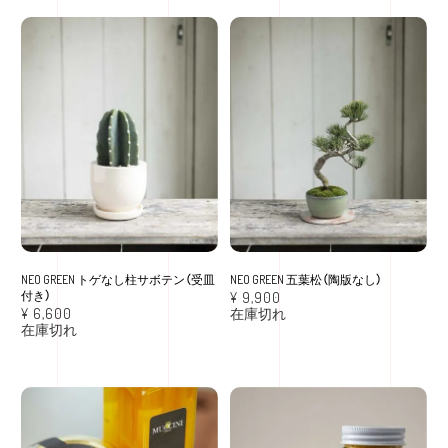
NEO GREEN トゲなし柱サボテン（受皿
NEO GREEN 五葉松（陶版なし）
付き）
¥
9,900
¥
6,600
在庫切れ
在庫切れ