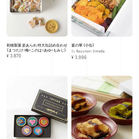
初穂製菓 姿あられ 特大缶詰め合わせ
宴の華 （小缶）
（まつたけ・梅・このは・あゆ・もみじ）
Kazunori Umeda
¥
3,870
¥
3,996