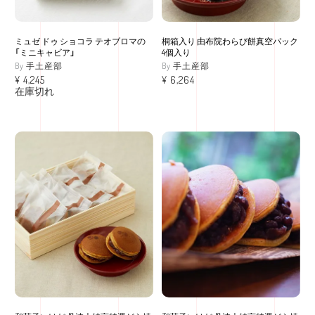
ミュゼ ドゥ ショコラ テオブロマの
桐箱入り 由布院わらび餅真空パック
「ミニキャビア」
4個入り
手土産部
手土産部
¥
4,245
¥
6,264
在庫切れ