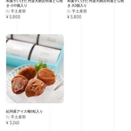
和菓子いけだ 丹波大納言特選どら焼
和菓子いけだ 丹波大納言特選どら焼
き 小10個入り
き 大5個入り
手土産部
手土産部
¥
5,800
¥
5,800
紀州産アイス梅9粒入り
手土産部
¥
3,240