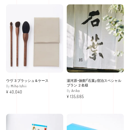
ウヴ ３ブラッシュ＆ケース
湯河原・旅館「石葉」宿泊スペシャル
プラン ２名様
Miho Ishii
Ariko
¥
40,040
¥
135,685