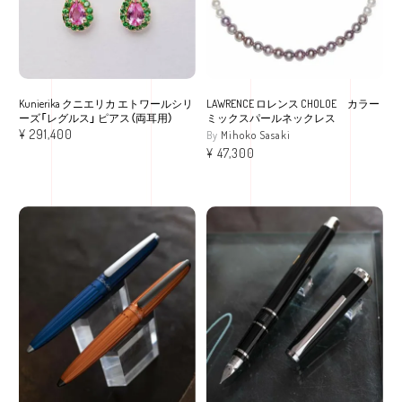
Kunierika クニエリカ エトワールシリ
LAWRENCE ロレンス CHOLOE カラー
ーズ「レグルス」 ピアス（両耳用）
ミックスパールネックレス
¥
291,400
Mihoko Sasaki
¥
47,300