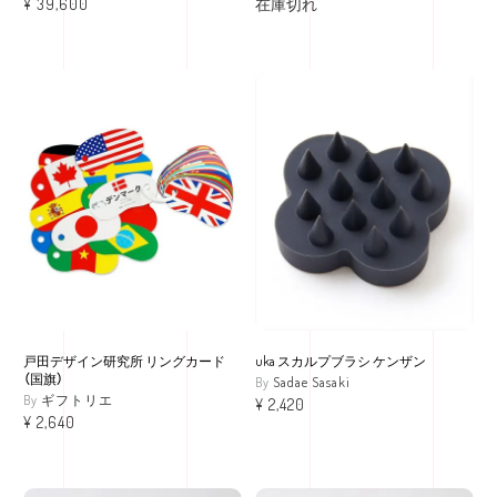
¥
39,600
在庫切れ
戸田デザイン研究所 リングカード
uka スカルプブラシ ケンザン
（国旗）
Sadae Sasaki
ギフトリエ
¥
2,420
¥
2,640