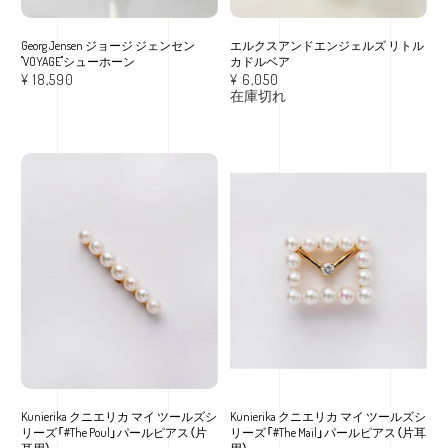
Georg Jensen ジョージ ジェンセン
エルクスアンドエンジェルズ リトル
"VOYAGE"シューホーン
カドルベア
¥
18,590
¥
6,050
在庫切れ
Kunierika クニエリカ マイ ツールズシ
Kunierika クニエリカ マイ ツールズシ
リーズ「#The Poul」パールピアス（片
リーズ「#The Mail」パールピアス（片耳