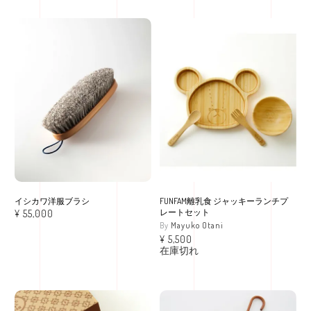
イシカワ洋服ブラシ
FUNFAM離乳食 ジャッキーランチプ
レートセット
¥
55,000
Mayuko Otani
¥
5,500
在庫切れ