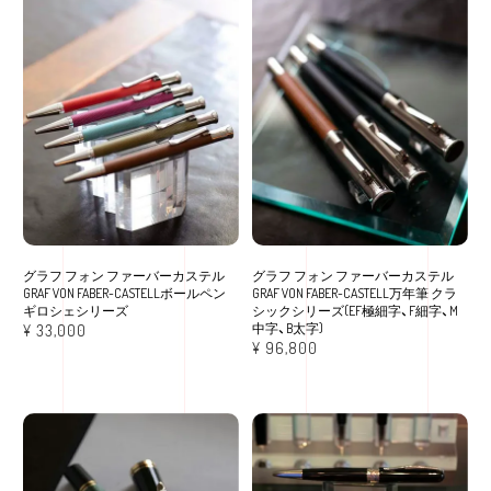
グラフ フォン ファーバーカステル
グラフ フォン ファーバーカステル
GRAF VON FABER-CASTELLボールペン
GRAF VON FABER-CASTELL万年筆 クラ
ギロシェシリーズ
シックシリーズ(EF極細字、F細字、M
中字、B太字)
¥
33,000
¥
96,800