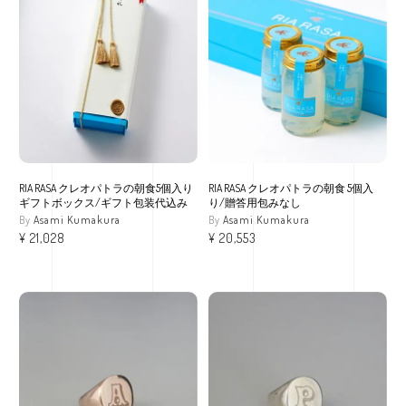
RIA RASA クレオパトラの朝食5個入り
RIA RASA クレオパトラの朝食 5個入
ギフトボックス/ギフト包装代込み
り/贈答用包みなし
Asami Kumakura
Asami Kumakura
¥
21,028
¥
20,553