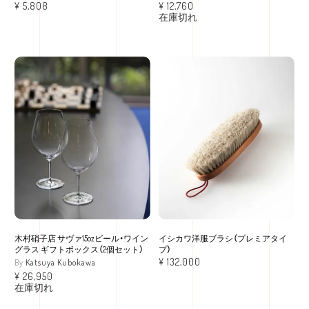
¥
5,808
¥
12,760
在庫切れ
木村硝子店 サヴァ15ozビール・ワイン
イシカワ洋服ブラシ（プレミアタイ
グラス ギフトボックス（2個セット）
プ）
¥
132,000
Katsuya Kubokawa
¥
26,950
在庫切れ