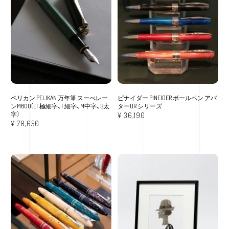
ペリカン PELIKAN 万年筆 スーべレー
ピナイダー PINEIDER ボールペン アバ
ンM600(EF極細字、F細字、M中字、B太
ターUR シリーズ
字)
¥
36,190
¥
78,650