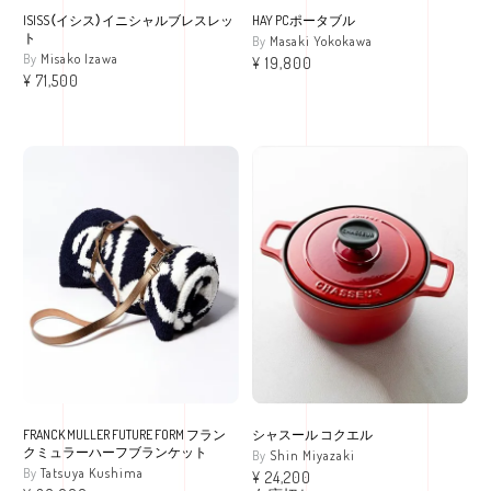
ISISS（イシス）イニシャルブレスレッ
HAY PCポータブル
ト
Masaki Yokokawa
Misako Izawa
¥
19,800
¥
71,500
FRANCK MULLER FUTURE FORM フラン
シャスール コクエル
クミュラーハーフブランケット
Shin Miyazaki
Tatsuya Kushima
¥
24,200