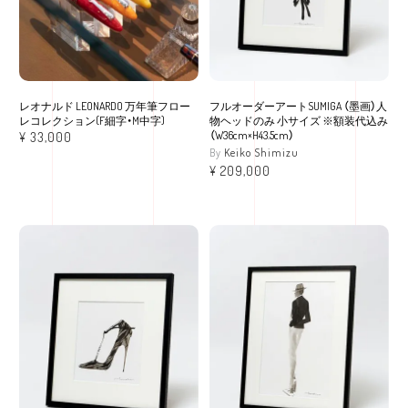
レオナルド LEONARDO 万年筆フロー
フルオーダーアートSUMIGA （墨画）人
レコレクション(F細字・M中字)
物ヘッドのみ 小サイズ ※額装代込み
（W36cm×H43.5cm）
¥
33,000
Keiko Shimizu
¥
209,000