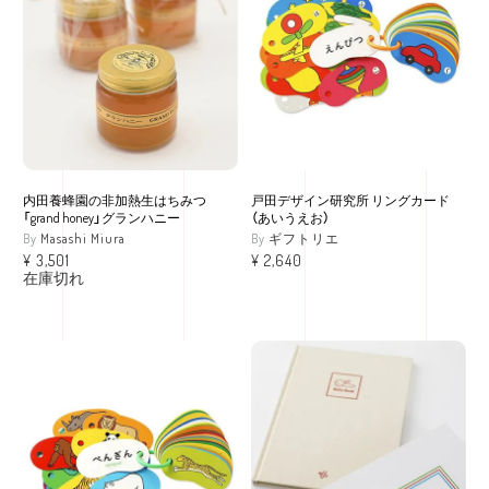
内田養蜂園の非加熱生はちみつ
戸田デザイン研究所 リングカード
「grand honey」グランハニー
（あいうえお）
Masashi Miura
ギフトリエ
¥
3,501
¥
2,640
在庫切れ