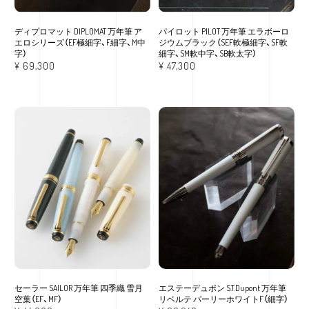
ディプロマット DIPLOMAT 万年筆 ア
パイロット PILOT 万年筆 エラボーロ
エロシリーズ（EF極細字、F細字、M中
ジウムブラック（SEF軟極細字、SF軟
字）
細字、SM軟中字、SB軟太字）
¥
69,300
¥
47,300
セーラー SAILOR 万年筆 四季織 雪月
エステーデュポン S.T.Dupont 万年筆
空葉（EF、MF）
リベルテ パーリーホワイトF（細字）