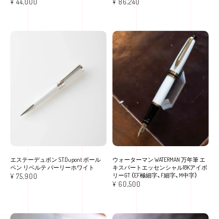
¥
44,000
¥
86,240
エステーデュポン S.T.Dupont ボール
ウォーターマン WATERMAN 万年筆 エ
ペン リベルテ パーリーホワイト
キスパートエッセンシャル18Kアイボ
リーGT （EF極細字、F細字、M中字）
¥
75,900
¥
60,500