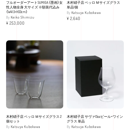
フルオーダーアートSUMIGA （墨画）女
木村硝子店 ベッロ Ｍサイズグラス
性人物全身 大サイズ ※額装代込み
単品1個
（W41.5×H53cm）
Katsuya Kubokawa
Keiko Shimizu
¥
2,640
¥
253,000
木村硝子店 ベッロ Ｍサイズグラス 2
木村硝子店 サヴァ15ozビール・ワイン
個セット
グラス 単品
Katsuya Kubokawa
Katsuya Kubokawa