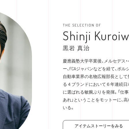
THE SELECTION OF
Shinji Kuroi
黒岩 真治
慶應義塾大学卒業後、メルセデス・
ー、FCAジャパンなどを経て、ポル
自動車業界の名物広報部長として
る４ブランドにおいて６年連続日本
に選ばれる敏腕ぶりを発揮。「仕
あれ」ということをモットーに、
いる。
アイテムストーリーをみる