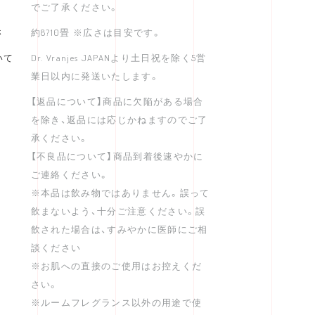
でご了承ください。
さ
約8?10畳 ※広さは目安です。
いて
Dr. Vranjes JAPANより土日祝を除く5営
業日以内に発送いたします。
【返品について】商品に欠陥がある場合
を除き、返品には応じかねますのでご了
承ください。
【不良品について】商品到着後速やかに
ご連絡ください。
※本品は飲み物ではありません。誤って
飲まないよう、十分ご注意ください。誤
飲された場合は、すみやかに医師にご相
談ください
※お肌への直接のご使用はお控えくだ
さい。
※ルームフレグランス以外の用途で使