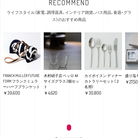
RECOMMEND
ライフスタイル（家電、調理器具、インテリア雑貨、バス用品、食器・グラ
ス）のおすすめ商品
FRANCK MULLER FUTURE
木村硝子店 ベッロ Ｍ
カイボイスン ディナー
盛り塩キ
FORM フランクミュラ
サイズグラス 2個セッ
カトラリーセット（２
￥27,50
ーハーフブランケット
ト
名用）
￥39,600
￥4,620
￥30,800