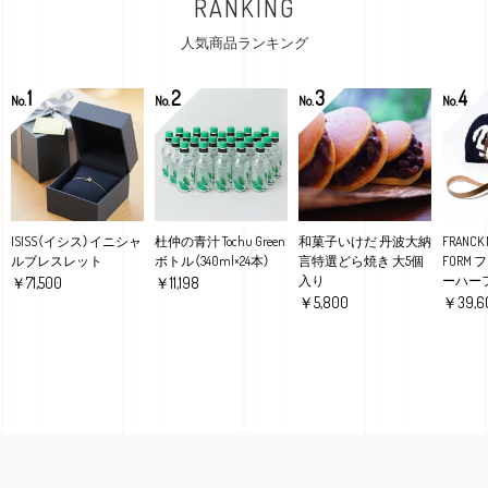
RANKING
人気商品ランキング
1
2
3
4
No.
No.
No.
No.
ISISS（イシス）イニシャ
杜仲の青汁 Tochu Green
和菓子いけだ 丹波大納
FRANCK 
ルブレスレット
ボトル（340ml×24本）
言特選どら焼き 大5個
FORM
入り
ーハー
￥71,500
￥11,198
￥5,800
￥39,6