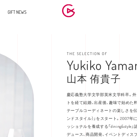
GIFT NEWS
THE SELECTION OF
Yukiko Yam
山本 侑貴子
慶応義塾大学文学部英米文学科卒。
トを経て結婚、出産後、趣味で始めた料
テーブルコーディネートの楽しさを伝えるサ
ンドスタイル）」をスタート。2007
ッショナルを養成する「dining&st
デュース、商品開発、イベントディス