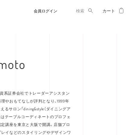
マイ
検索
会員ログイン
amoto
外資系証券会社でトレーダーアシスタン
理やおもてなしが評判となり、1999年
ロン「dining&style（ダイニングア
年にはテーブルコーディネートのプロフェ
yle」認定講座を東京と大阪で開講。店舗プロ
プレイなどのスタイリングやデザインワ