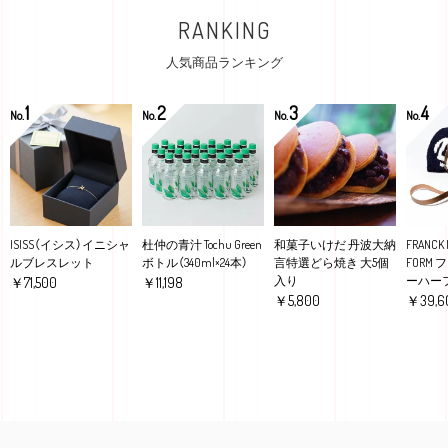
RANKING
人気商品ランキング
1
2
3
4
No.
No.
No.
No.
ISISS（イシス）イニシャ
杜仲の青汁 Tochu Green
和菓子いけだ 丹波大納
FRANCK 
ルブレスレット
ボトル（340ml×24本）
言特選どら焼き 大5個
FORM
入り
ーハー
￥71,500
￥11,198
￥5,800
￥39,6