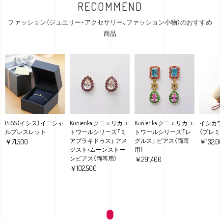
RECOMMEND
ファッション（ジュエリー・アクセサリー、ファッション小物）のおすすめ
商品
ISISS（イシス）イニシャ
Kunierika クニエリカ エ
Kunierika クニエリカ エ
イシカ
ルブレスレット
トワールシリーズ「ミ
トワールシリーズ「レ
（プレ
アプラキドゥス」 アメ
グルス」 ピアス（両耳
￥71,500
￥132,0
ジスト×ムーンストー
用）
ンピアス（両耳用）
￥291,400
￥102,500